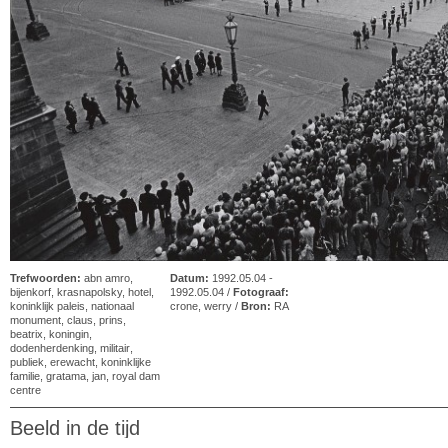
Trefwoorden:
abn amro
,
Datum:
1992.05.04 -
bijenkorf
,
krasnapolsky, hotel
,
1992.05.04 /
Fotograaf:
koninklijk paleis
,
nationaal
crone, werry
/
Bron:
RA
monument
,
claus, prins
,
beatrix, koningin
,
dodenherdenking
,
militair
,
publiek
,
erewacht
,
koninklijke
familie
,
gratama, jan
,
royal dam
centre
Beeld in de tijd