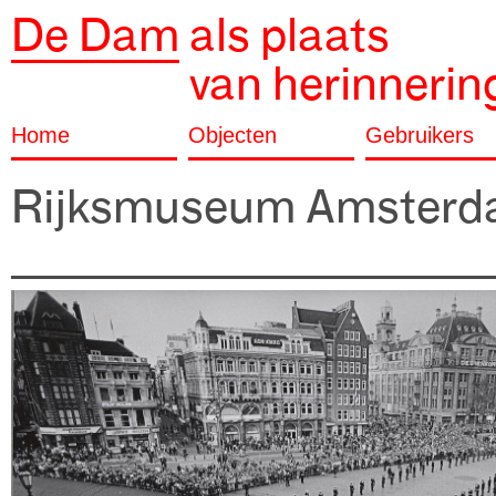
De Dam
als plaats
van herinnerin
Home
Objecten
Gebruikers
Rijksmuseum Amster