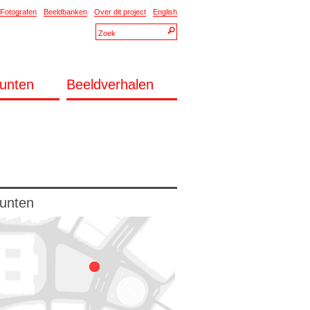
Fotografen
Beeldbanken
Over dit project
English
unten
Beeldverhalen
unten