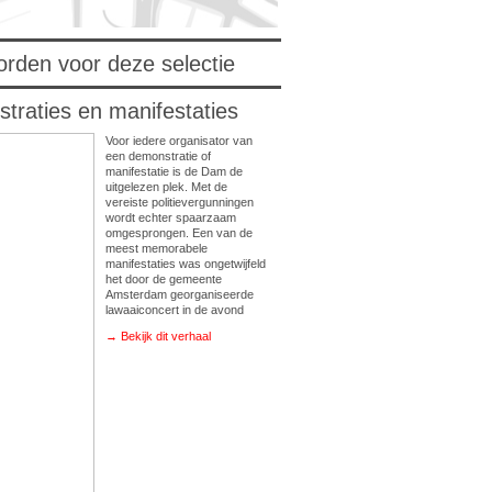
orden voor deze selectie
traties en manifestaties
Voor iedere organisator van
een demonstratie of
manifestatie is de Dam de
uitgelezen plek. Met de
vereiste politievergunningen
wordt echter spaarzaam
omgesprongen. Een van de
meest memorabele
manifestaties was ongetwijfeld
het door de gemeente
Amsterdam georganiseerde
lawaaiconcert in de avond
→ Bekijk dit verhaal