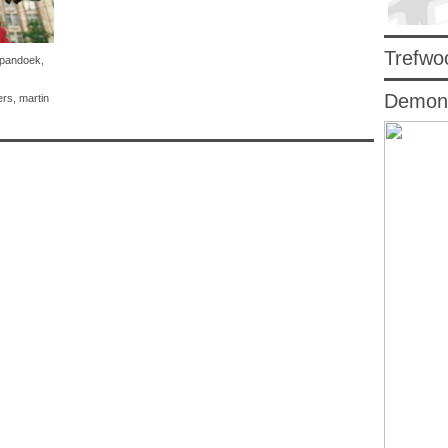
Trefwo
pandoek
,
Demons
rs, martin