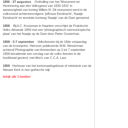
1856 - 27 augustus
Onthulling van het 'Monument ter
Herinnering aan den Volksgeest van 1830-1831’ in
aanwezigheid van koning Willem III. Dit monument werd in de
volksmond achtereenvolgens ‘juffrouw Eendracht’, ‘Naatje
Eendracht’ en tenslotte kortweg ‘Naatje’ van de Dam genoemd.
1858
Bij A.C. Kruseman in Haarlem verschijnt de Praktische
Volks-Almanak 1859 met een ‘photographisch-stereoskopische
plaat’ van het Naatje op de Dam door Pieter Oosterhuis.
1858 - 3-7 september
Volksfeesten bij de 18de verjaardag
van de kroonprins. Hierover publiceerde W.M. Westerman
achteraf Photographie van Amsterdam op 3 tot 7 september
1858 bevattende een verslag van de volks-feesten in de
hoofdstad gevierd, met litho’s van C.C.A. Last.
1859
Herbouw van het kerkeraadsgebouw of ministerie van de
Nieuwe Kerk in neo-gothische stijl.
bekijk alle 3 beelden