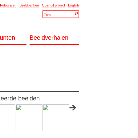
Fotografen
Beeldbanken
Over dit project
English
unten
Beeldverhalen
teerde beelden