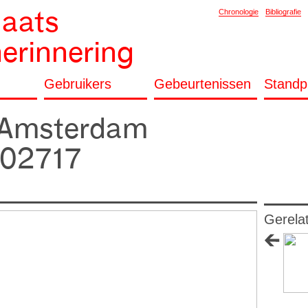
laats
Chronologie
Bibliografie
herinnering
Gebruikers
Gebeurtenissen
Standp
f Amsterdam
02717
Gerela