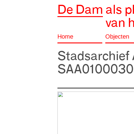
De Dam
als p
van 
Home
Objecten
Stadsarchie
SAA0100030