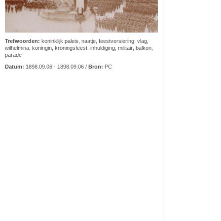
Trefwoorden:
koninklijk paleis
,
naatje
,
feestversiering
,
vlag
,
wilhelmina, koningin
,
kroningsfeest
,
inhuldiging
,
militair
,
balkon
,
parade
Datum:
1898.09.06 - 1898.09.06 /
Bron:
PC