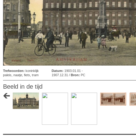
Trefwoorden:
koninklijk
Datum:
1903.01.01 -
paleis
,
naatje
,
fiets
,
tram
1907.12.31 /
Bron:
PC
Beeld in de tijd