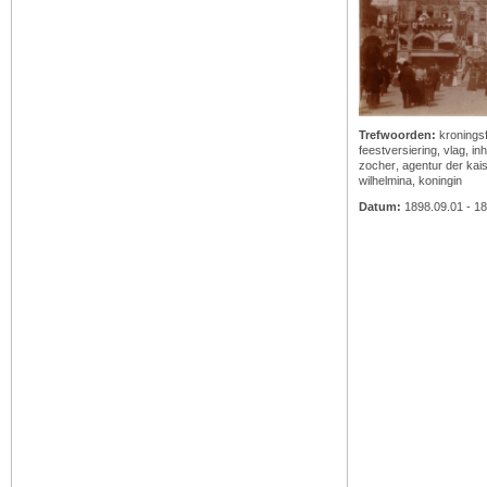
Trefwoorden:
kronings
feestversiering
,
vlag
,
inh
zocher
,
agentur der kai
wilhelmina, koningin
Datum:
1898.09.01 - 18