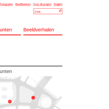
Fotografen
Beeldbanken
Over dit project
English
unten
Beeldverhalen
unten