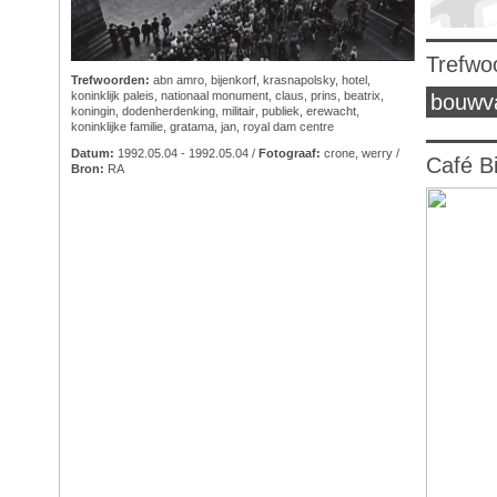
Trefwo
Trefwoorden:
abn amro
,
bijenkorf
,
krasnapolsky, hotel
,
koninklijk paleis
,
nationaal monument
,
claus, prins
,
beatrix,
bouwv
koningin
,
dodenherdenking
,
militair
,
publiek
,
erewacht
,
koninklijke familie
,
gratama, jan
,
royal dam centre
Datum:
1992.05.04 - 1992.05.04 /
Fotograaf:
crone, werry
/
Café B
Bron:
RA