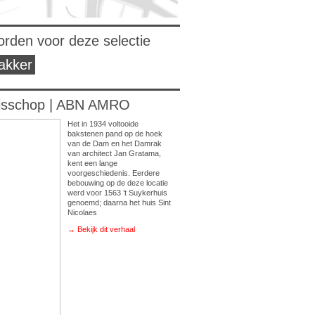
orden voor deze selectie
akker
isschop | ABN AMRO
Het in 1934 voltooide
bakstenen pand op de hoek
van de Dam en het Damrak
van architect Jan Gratama,
kent een lange
voorgeschiedenis. Eerdere
bebouwing op de deze locatie
werd voor 1563 ’t Suykerhuis
genoemd; daarna het huis Sint
Nicolaes
→ Bekijk dit verhaal