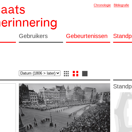
laats
Chronologie
Bibliografie
herinnering
Gebruikers
Gebeurtenissen
Standp
Standp