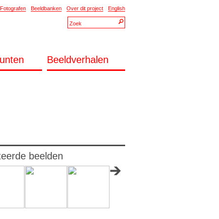
Fotografen
Beeldbanken
Over dit project
English
unten
Beeldverhalen
teerde beelden