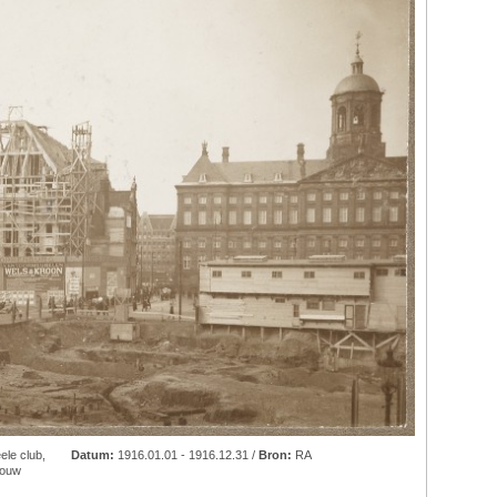
eele club
,
Datum:
1916.01.01 - 1916.12.31 /
Bron:
RA
ouw