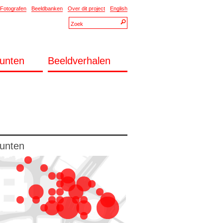
Fotografen
Beeldbanken
Over dit project
English
unten
Beeldverhalen
unten