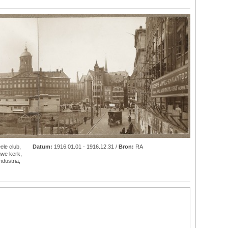
eele club
,
Datum:
1916.01.01 - 1916.12.31 /
Bron:
RA
uwe kerk
,
ndustria
,