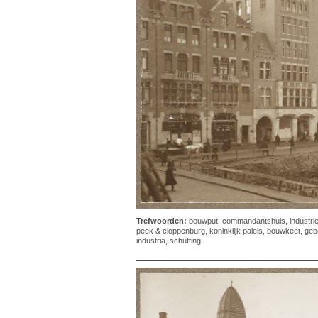
Trefwoorden:
bouwput
,
commandantshuis
,
industri
peek & cloppenburg
,
koninklijk paleis
,
bouwkeet
,
geb
industria
,
schutting