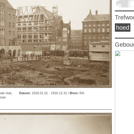
Trefwo
hoed
Gebouw
eele club
,
Datum:
1916.01.01 - 1916.12.31 /
Bron:
RA
ouw