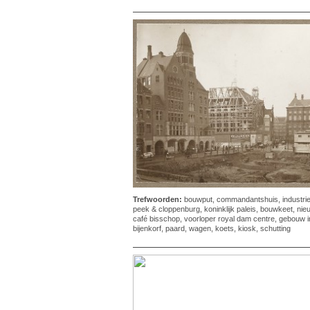
Trefwoorden:
bouwput
,
commandantshuis
,
industri
peek & cloppenburg
,
koninklijk paleis
,
bouwkeet
,
nie
café bisschop
,
voorloper royal dam centre
,
gebouw i
bijenkorf
,
paard
,
wagen
,
koets
,
kiosk
,
schutting