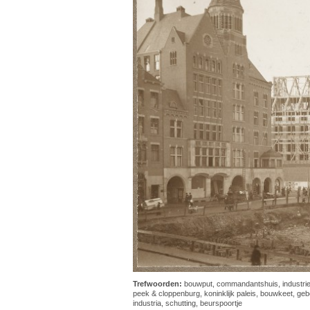
Trefwoorden:
bouwput
,
commandantshuis
,
industri
peek & cloppenburg
,
koninklijk paleis
,
bouwkeet
,
geb
industria
,
schutting
,
beurspoortje