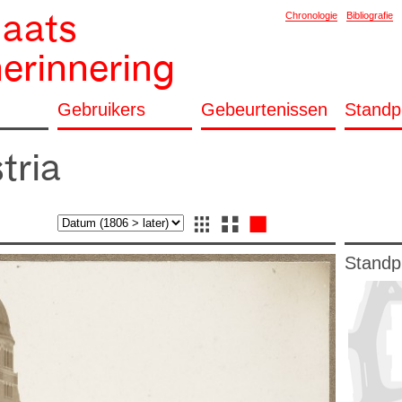
laats
Chronologie
Bibliografie
herinnering
Gebruikers
Gebeurtenissen
Standp
tria
Standp