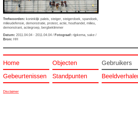
Trefwoorden:
koninklijk paleis
,
steiger
,
steigerdoek
,
spandoek
,
milieudefensie
,
demonstratie
,
protest
,
actie
,
houthandel
,
milieu
,
demonstrant
,
actiegroep
,
bergbeklimmer
Datum:
2011.04.04 - 2011.04.04 /
Fotograaf:
rijpkema, sake
/
Bron:
HH
Home
Objecten
Gebruikers
Gebeurtenissen
Standpunten
Beeldverhale
Disclaimer