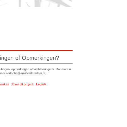
lingen of Opmerkingen?
ullingen, opmerkingen of verbeteringen?. Dan kunt u
 naar
redactie@amsterdamdam.nl
.
banken
Over dit project
English