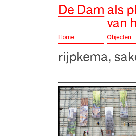
De Dam
als p
van 
Home
Objecten
rijpkema, sak