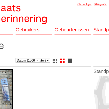
laats
Chronologie
Bibliografie
herinnering
Gebruikers
Gebeurtenissen
Standp
e
Standp