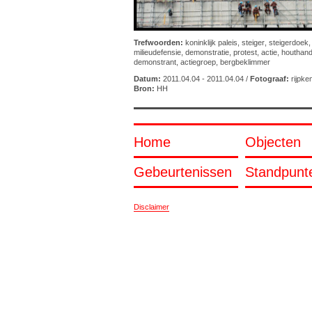
Trefwoorden:
koninklijk paleis
,
steiger
,
steigerdoek
milieudefensie
,
demonstratie
,
protest
,
actie
,
houthand
demonstrant
,
actiegroep
,
bergbeklimmer
Datum:
2011.04.04 - 2011.04.04 /
Fotograaf:
rijpk
Bron:
HH
Home
Objecten
Gebeurtenissen
Standpunt
Disclaimer