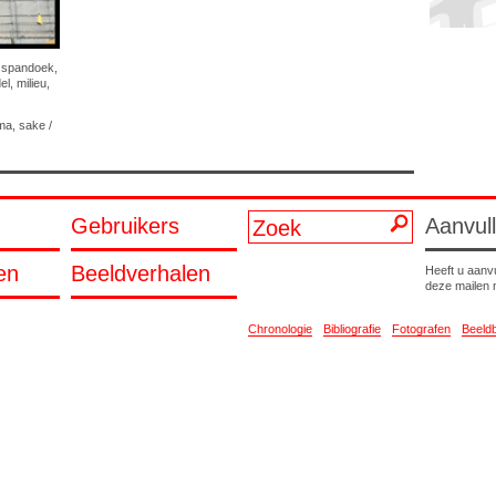
,
spandoek
,
el
,
milieu
,
ema, sake
/
Gebruikers
Aanvul
en
Beeldverhalen
Heeft u aanv
deze mailen
Chronologie
Bibliografie
Fotografen
Beeld