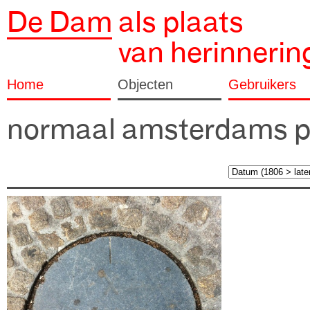
De Dam
als plaats
van herinnerin
Home
Objecten
Gebruikers
normaal amsterdams p