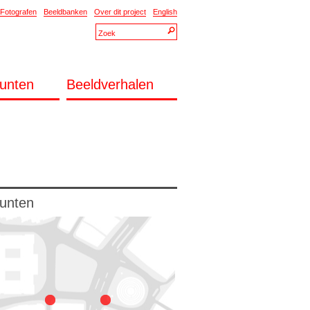
Fotografen
Beeldbanken
Over dit project
English
unten
Beeldverhalen
unten