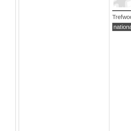
Trefwo
natio