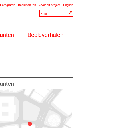
Fotografen
Beeldbanken
Over dit project
English
unten
Beeldverhalen
unten