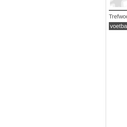
Trefwo
voetba