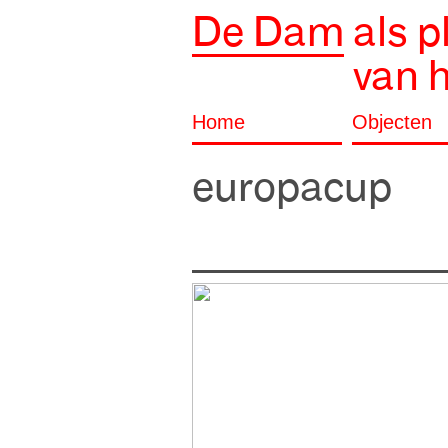
De Dam
als p
van 
Home
Objecten
europacup