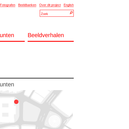
Fotografen
Beeldbanken
Over dit project
English
unten
Beeldverhalen
unten