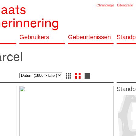
laats
Chronologie
Bibliografie
herinnering
Gebruikers
Gebeurtenissen
Standp
rcel
Standp