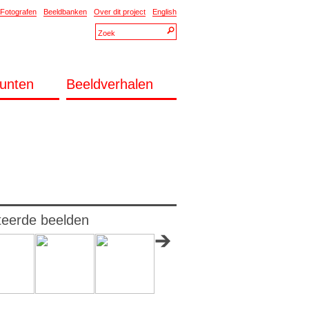
Fotografen
Beeldbanken
Over dit project
English
unten
Beeldverhalen
teerde beelden