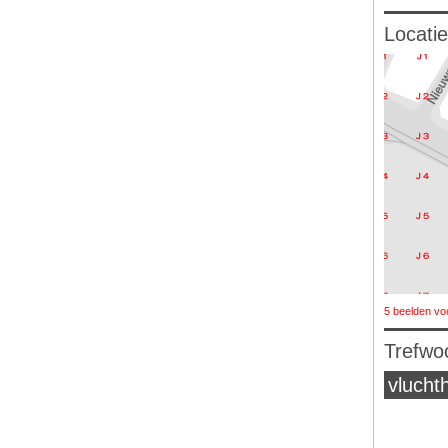
Locatie
5 beelden vo
Trefwo
vlucht