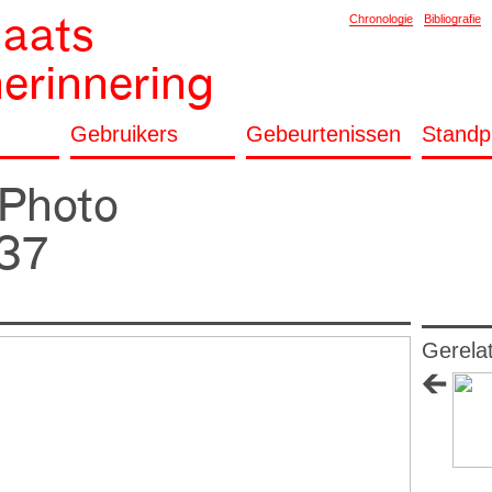
laats
Chronologie
Bibliografie
herinnering
Gebruikers
Gebeurtenissen
Standp
 Photo
37
Gerela