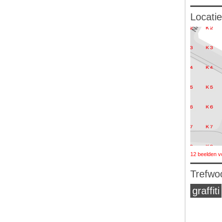
Locatie
12 beelden v
Trefwo
graffiti