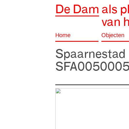
De Dam
als p
van 
Home
Objecten
Spaarnestad
SFA005000