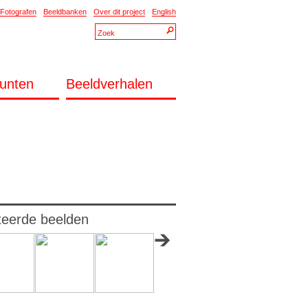
Fotografen
Beeldbanken
Over dit project
English
unten
Beeldverhalen
teerde beelden