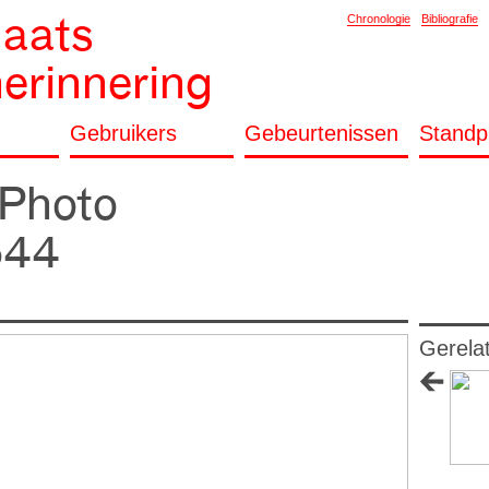
laats
Chronologie
Bibliografie
herinnering
Gebruikers
Gebeurtenissen
Standp
 Photo
544
Gerela