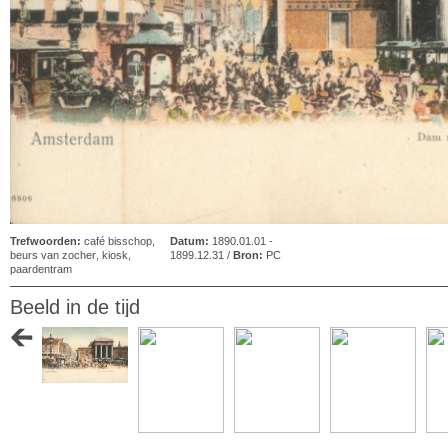
Trefwoorden:
café bisschop
,
Datum:
1890.01.01 -
beurs van zocher
,
kiosk
,
1899.12.31 /
Bron:
PC
paardentram
Beeld in de tijd